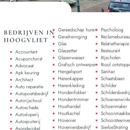
Gereedschap huren
Psycholoog
BEDRIJVEN IN
Gevelreiniging
Reclameburea
HOOGVLIET
Glas
Relatietherapie
Glaszetter
Restaurant
Accountant
Glazenwasser
Rijscholen
Acupuncturist
Grafisch ontwerper
Riool ontstop
Advocaat
Hengelsport
Sanitair
Apk keuring
Herenkapper
Schaatsbaan
Architect
Herenkleding
Schilder
Auto reparatie
Hondenfokker
Schildersbedrij
Autopoetsbedrijf
Hondentrimmer
Schoenenwinke
Autorijschool
Houthandel
Schoenmaker
Autoschade
Houtkachel
Schoonmaakbed
Autosloperij
Hovenier
Schoorsteenve
Autospuiterij
Hoveniersbedrijf
SierbeStrating
Avondwinkel