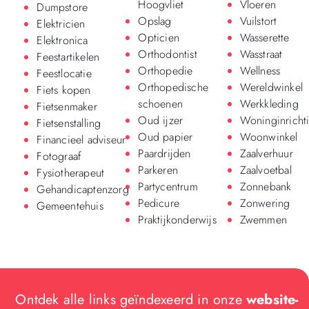
Hoogvliet
Vloeren
Dumpstore
Opslag
Vuilstort
Elektricien
Opticien
Wasserette
Elektronica
Orthodontist
Wasstraat
Feestartikelen
Orthopedie
Wellness
Feestlocatie
Orthopedische
Wereldwinkel
Fiets kopen
schoenen
Werkkleding
Fietsenmaker
Oud ijzer
Woninginricht
Fietsenstalling
Oud papier
Woonwinkel
Financieel adviseur
Paardrijden
Zaalverhuur
Fotograaf
Parkeren
Zaalvoetbal
Fysiotherapeut
Partycentrum
Zonnebank
Gehandicaptenzorg
Pedicure
Zonwering
Gemeentehuis
Praktijkonderwijs
Zwemmen
Ontdek alle links geïndexeerd in onze
website-