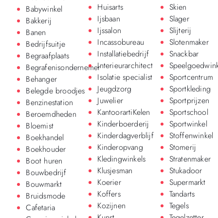
Huisarts
Skien
Babywinkel
Ijsbaan
Slager
Bakkerij
Ijssalon
Slijterij
Banen
Incassobureau
Slotenmaker
Bedrijfsuitje
Installatiebedrijf
Snackbar
Begraafplaats
Interieurarchitect
Speelgoedwink
Begrafenisondernemer
Isolatie specialist
Sportcentrum
Behanger
Jeugdzorg
Sportkleding
Belegde broodjes
Juwelier
Sportprijzen
Benzinestation
KantoorartiKelen
Sportschool
Beroemdheden
Kinderboerderij
Sportwinkel
Bloemist
Kinderdagverblijf
Stoffenwinkel
Boekhandel
Kinderopvang
Stomerij
Boekhouder
Kledingwinkels
Stratenmaker
Boot huren
Klusjesman
Stukadoor
Bouwbedrijf
Koerier
Supermarkt
Bouwmarkt
Koffers
Tandarts
Bruidsmode
Kozijnen
Tegels
Cafetaria
Kunst
Tegelzetter