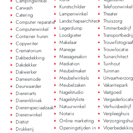
Campingwinkel
Kunstschilder
Telefoonwinkel
Carwash
Lampenwinkel
Theater
Catering
Landschapsarchitect
Thuiszorg
Computer reparatie
Legerdump
Timmerbedrijf
Computerwinkel
Loodgieter
Transportbedrij
Container huren
Makelaar
Trouwfotograa
Copywriter
Manege
Trouwlocatie
Crematorium
Massagesalon
Tuinarchitect
Dakbedekking
Mediation
Tuinhout
Dakdekker
Meubelmaker
Tuinman
Dakwerker
Meubelwinkels
Uitvaartverzor
Damesmode
Meubelzaken
Vakantiepark
Deurwaarder
Nagelstudio
Vastgoed
Dierenarts
Nagelstyliste
Vergaderlocati
Dierenkliniek
Natuurwinkel
Verhuisbedrijf
Dierenspeciaalzaak
Notaris
Verpleeghuis
Dierenwinkel
Online marketing
Verzorgingshu
Diëtist
Openingstijden in
Vloerbedekkin
Drukkerij