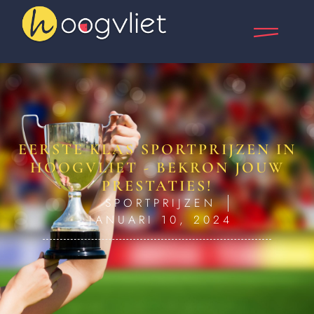
EERSTE KLAS SPORTPRIJZEN IN
HOOGVLIET - BEKRON JOUW
PRESTATIES!
SPORTPRIJZEN
JANUARI 10, 2024