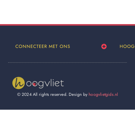
CONNECTEER MET ONS
HOOG
© 2024 All rights reserved. Design by
hoogvlietgids.nl