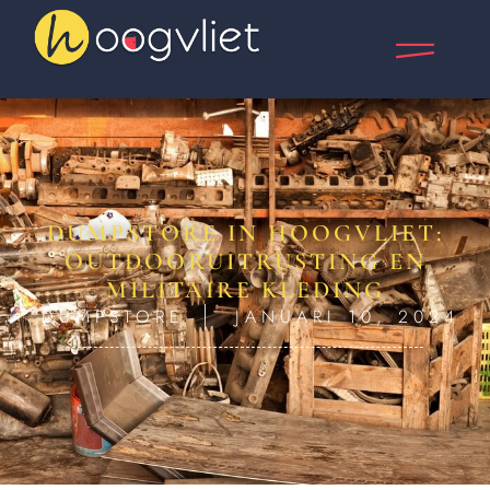
DUMPSTORE IN HOOGVLIET:
OUTDOORUITRUSTING EN
MILITAIRE KLEDING
DUMPSTORE
JANUARI 10, 2024