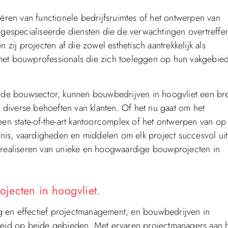
eëren van functionele bedrijfsruimtes of het ontwerpen van
n gespecialiseerde diensten die de verwachtingen overtreffe
 zij projecten af die zowel esthetisch aantrekkelijk als
 met bouwprofessionals die zich toeleggen op hun vakgebie
an de bouwsector, kunnen bouwbedrijven in hoogvliet een br
diverse behoeften van klanten. Of het nu gaat om het
n state-of-the-art kantoorcomplex of het ontwerpen van op
is, vaardigheden en middelen om elk project succesvol uit
t realiseren van unieke en hoogwaardige bouwprojecten in
jecten in hoogvliet.
g en effectief projectmanagement, en bouwbedrijven in
dheid op beide gebieden. Met ervaren projectmanagers aan 