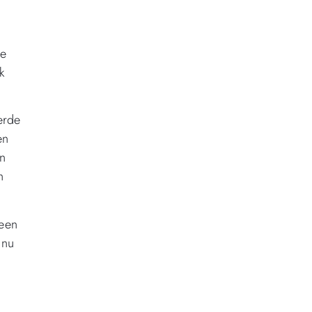
ze
k
erde
en
un
n
 een
 nu