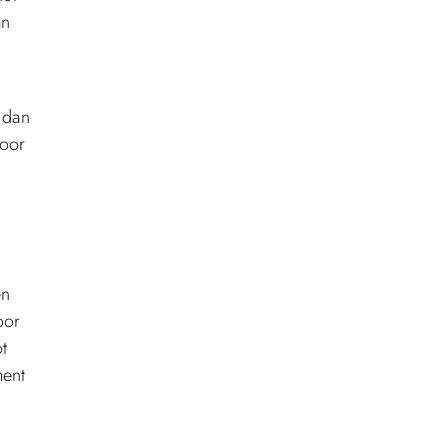
an
 dan
Door
en
oor
t
ment