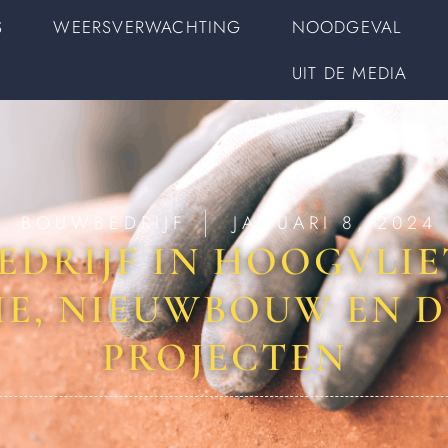
S
WEERSVERWACHTING
NOODGEVAL
UIT DE MEDIA
BOUWBEDRIJF
JANUARI 8, 2024
DRIJF IN HOOGVLI
IE, NIEUWBOUW EN 
PROJECTEN