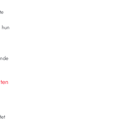
te
n hun
ende
cten
Het