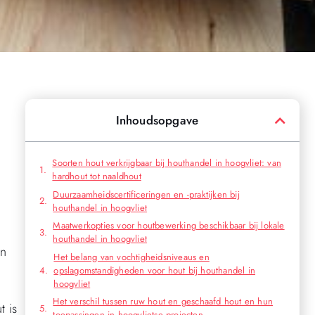
Inhoudsopgave
Soorten hout verkrijgbaar bij houthandel in hoogvliet: van
hardhout tot naaldhout
Duurzaamheidscertificeringen en -praktijken bij
houthandel in hoogvliet
Maatwerkopties voor houtbewerking beschikbaar bij lokale
houthandel in hoogvliet
en
Het belang van vochtigheidsniveaus en
opslagomstandigheden voor hout bij houthandel in
hoogvliet
Het verschil tussen ruw hout en geschaafd hout en hun
t is
toepassingen in hoogvlietse projecten