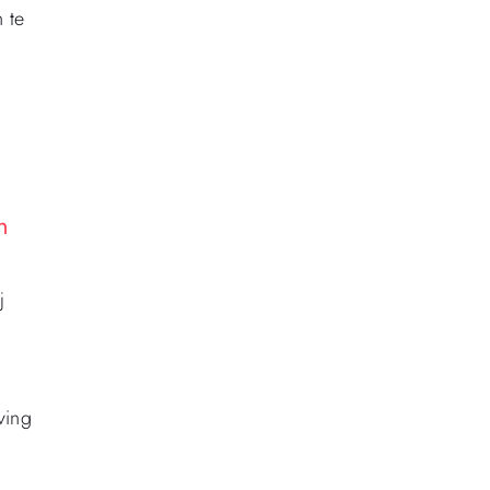
 te
n
j
ving