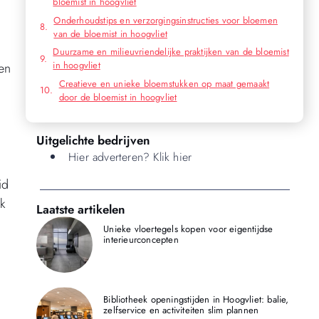
bloemist in hoogvliet
Onderhoudstips en verzorgingsinstructies voor bloemen
van de bloemist in hoogvliet
Duurzame en milieuvriendelijke praktijken van de bloemist
in hoogvliet
en
Creatieve en unieke bloemstukken op maat gemaakt
door de bloemist in hoogvliet
Uitgelichte bedrijven
Hier adverteren? Klik hier
id
lk
Laatste artikelen
Unieke vloertegels kopen voor eigentijdse
interieurconcepten
Bibliotheek openingstijden in Hoogvliet: balie,
zelfservice en activiteiten slim plannen