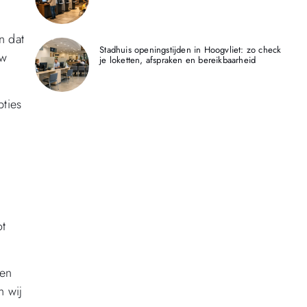
n dat
Stadhuis openingstijden in Hoogvliet: zo check
uw
je loketten, afspraken en bereikbaarheid
ties
ot
pen
n wij