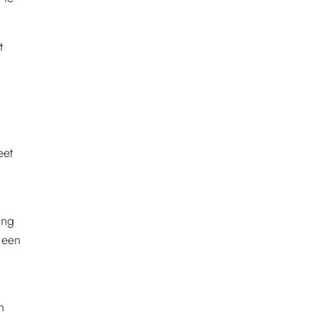
t
eet
ing
 een
n