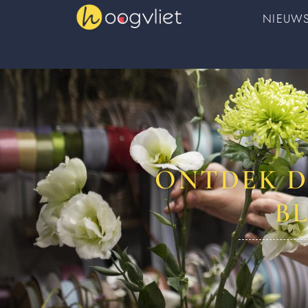
NIEUW
ONTDEK D
B