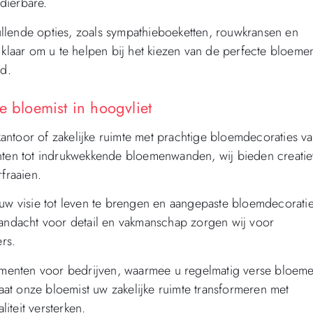
dierbare.
llende opties, zoals sympathieboeketten, rouwkransen en
t klaar om u te helpen bij het kiezen van de perfecte bloem
jd.
e bloemist in hoogvliet
ntoor of zakelijke ruimte met prachtige bloemdecoraties v
enten tot indrukwekkende bloemenwanden, wij bieden creati
fraaien.
 visie tot leven te brengen en aangepaste bloemdecoratie
aandacht voor detail en vakmanschap zorgen wij voor
rs.
menten voor bedrijven, waarmee u regelmatig verse bloem
at onze bloemist uw zakelijke ruimte transformeren met
iteit versterken.