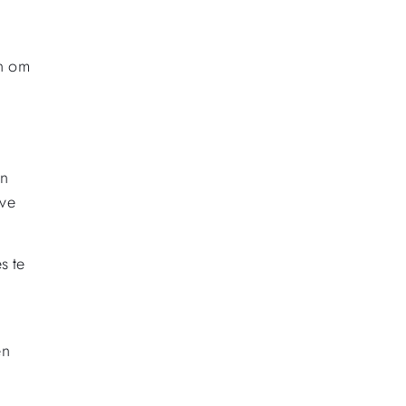
en om
an
eve
s te
en