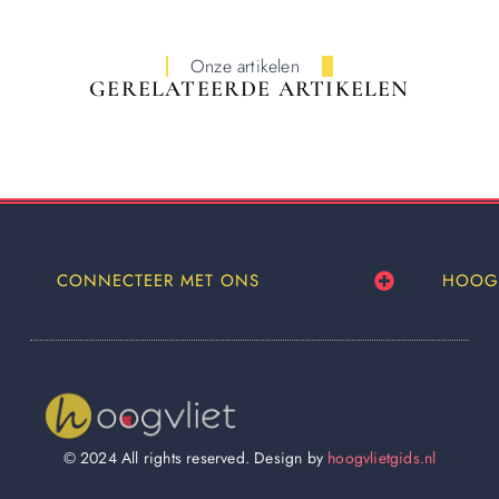
Onze artikelen
GERELATEERDE ARTIKELEN
CONNECTEER MET ONS
HOOG
© 2024 All rights reserved. Design by
hoogvlietgids.nl