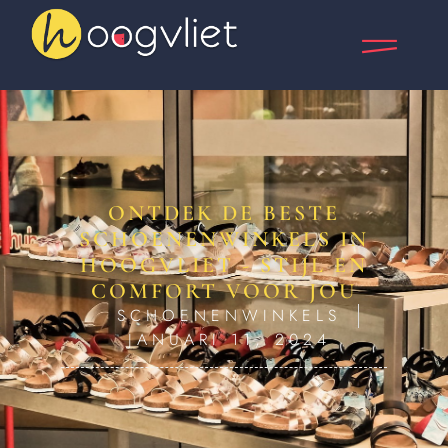
ONTDEK DE BESTE
SCHOENENWINKELS IN
HOOGVLIET - STIJL EN
COMFORT VOOR JOU
SCHOENENWINKELS
JANUARI 11, 2024