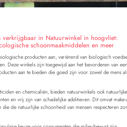
verkrijgbaar in Natuurwinkel in hoogvliet:
, ecologische schoonmaakmiddelen en meer
iologische producten aan, variërend van biologisch voedsel
en. Deze winkels zijn toegewijd aan het bevorderen van ee
ducten aan te bieden die goed zijn voor zowel de mens al
sticiden en chemicaliën, bieden natuurwinkels ook natuurlijk
ten en vrij zijn van schadelijke additieven. Dit omvat make-
 die de natuurlijke schoonheid van mensen respecteren zo
pulaire keuze voor consumenten die milieubewust zijn.