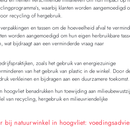
eid en nemen verschillende initiatieven om hun impact op h
recyclingprogramma’s, waarbij klanten worden aangemoedigd 
oor recycling of hergebruik.
 verpakkingen en tassen om de hoeveelheid afval te vermin
anten worden aangemoedigd om hun eigen herbruikbare tass
, wat bijdraagt aan een verminderde vraag naar
drijfspraktijken, zoals het gebruik van energiezuinige
verminderen van het gebruik van plastic in de winkel. Door d
fdruk verkleinen en bijdragen aan een duurzamere toekomst.
in hoogvliet benadrukken hun toewijding aan milieubewustzi
 van recycling, hergebruik en milieuvriendelijke
 bij natuurwinkel in hoogvliet: voedingsadvie