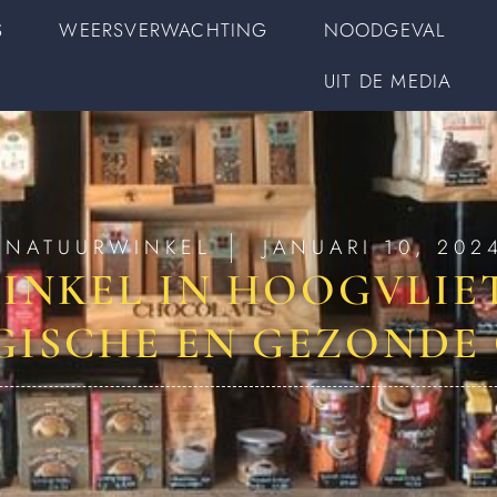
S
WEERSVERWACHTING
NOODGEVAL
UIT DE MEDIA
NATUURWINKEL
JANUARI 10, 202
NKEL IN HOOGVLIE
GISCHE EN GEZONDE 