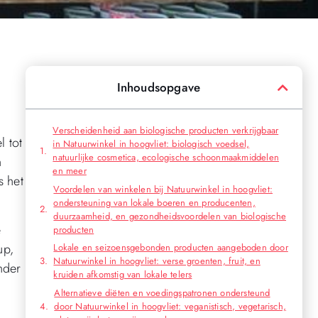
Inhoudsopgave
Verscheidenheid aan biologische producten verkrijgbaar
 tot
in Natuurwinkel in hoogvliet: biologisch voedsel,
natuurlijke cosmetica, ecologische schoonmaakmiddelen
n
en meer
s het
Voordelen van winkelen bij Natuurwinkel in hoogvliet:
ondersteuning van lokale boeren en producenten,
duurzaamheid, en gezondheidsvoordelen van biologische
e
producten
up,
Lokale en seizoensgebonden producten aangeboden door
Natuurwinkel in hoogvliet: verse groenten, fruit, en
nder
kruiden afkomstig van lokale telers
Alternatieve diëten en voedingspatronen ondersteund
door Natuurwinkel in hoogvliet: veganistisch, vegetarisch,