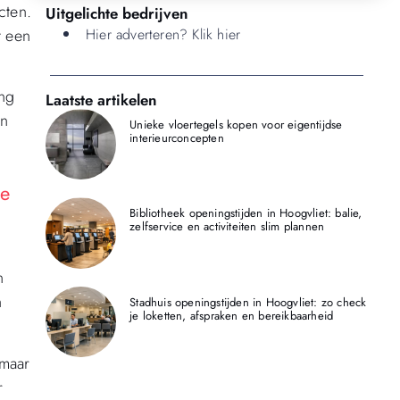
cten.
Uitgelichte bedrijven
t een
Hier adverteren? Klik hier
ing
Laatste artikelen
an
Unieke vloertegels kopen voor eigentijdse
interieurconcepten
se
Bibliotheek openingstijden in Hoogvliet: balie,
zelfservice en activiteiten slim plannen
n
n
Stadhuis openingstijden in Hoogvliet: zo check
je loketten, afspraken en bereikbaarheid
 maar
r