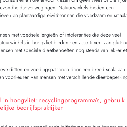
ij consumenten die ervoor kiezen om geen vlees of dierlijke
 gezondheidsoverwegingen. Natuurwinkels bieden een
atieven en plantaardige eiwitbronnen die voedzaam en smaak
ensen met voedselallergieën of intoleranties die deze veel
uurwinkels in hoogvliet bieden een assortiment aan glutenv
mensen met speciale dieetbehoeften nog steeds van lekker e
tieve diëten en voedingspatronen door een breed scala aan
en voorkeuren van mensen met verschillende dieetbeperkin
 in hoogvliet: recyclingprogramma’s, gebruik
lijke bedrijfspraktijken