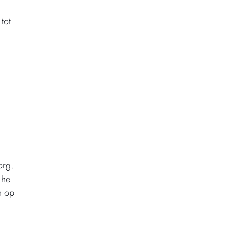
tot
org.
che
n op