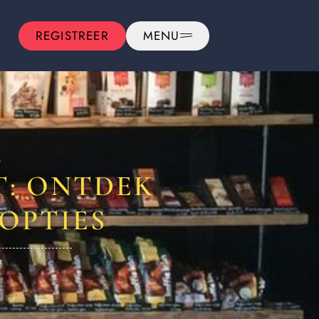
REGISTREER
MENU
4
T: ONTDEK
OPTIES