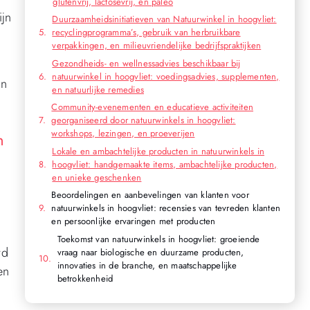
glutenvrij, lactosevrij, en paleo
ijn
Duurzaamheidsinitiatieven van Natuurwinkel in hoogvliet:
recyclingprogramma’s, gebruik van herbruikbare
verpakkingen, en milieuvriendelijke bedrijfspraktijken
Gezondheids- en wellnessadvies beschikbaar bij
natuurwinkel in hoogvliet: voedingsadvies, supplementen,
an
en natuurlijke remedies
Community-evenementen en educatieve activiteiten
georganiseerd door natuurwinkels in hoogvliet:
workshops, lezingen, en proeverijen
n
Lokale en ambachtelijke producten in natuurwinkels in
hoogvliet: handgemaakte items, ambachtelijke producten,
en unieke geschenken
Beoordelingen en aanbevelingen van klanten voor
natuurwinkels in hoogvliet: recensies van tevreden klanten
en persoonlijke ervaringen met producten
Toekomst van natuurwinkels in hoogvliet: groeiende
rd
vraag naar biologische en duurzame producten,
innovaties in de branche, en maatschappelijke
en
betrokkenheid