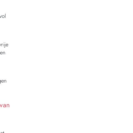
vol
rije
ten
gen
 van