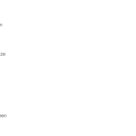
en
 ze
e
een