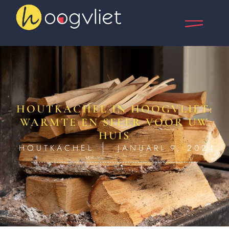
HOUTKACHEL IN HOOGVLIET:
WARMTE EN SFEER VOOR UW
HUIS
HOUTKACHEL
JANUARI 9, 2024