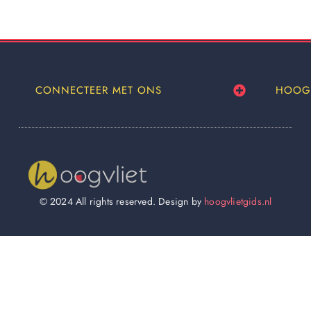
CONNECTEER MET ONS
HOOG
© 2024 All rights reserved. Design by
hoogvlietgids.nl