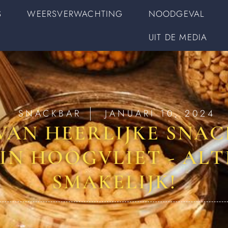
S
WEERSVERWACHTING
NOODGEVAL
UIT DE MEDIA
SNACKBAR
JANUARI 10, 2024
VAN HEERLIJKE SNACK
IN HOOGVLIET - ALTI
SMAKELIJK!