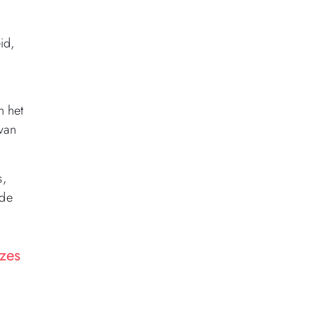
id,
n het
 van
s,
 de
zes