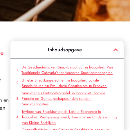
Inhoudsopgave
ne
De Geschiedenis van Snackbarcultuur in hoogvliet: Van
Traditionele Cafetaria’s tot Moderne Snackbarconcepten
n
Unieke Snackbargerechten in hoogvliet: Lokale
Specialiteiten en Exclusieve Creaties om te Proeven
Snackbar als Ontmoetingsplek in hoogvliet: Sociale
Functie en Gemeenschapsbanden rondom
n en
Snackbarlocaties
 en
Invloed van Snackbar op de Lokale Economie in
hoogvliet: Werkgelegenheid, Toerisme en Ondersteuning
van Kleine Bedrijven
Gezondheidsbewuste Opties in Snackbar in hoogvliet: