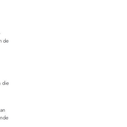
e
n de
n die
van
ende