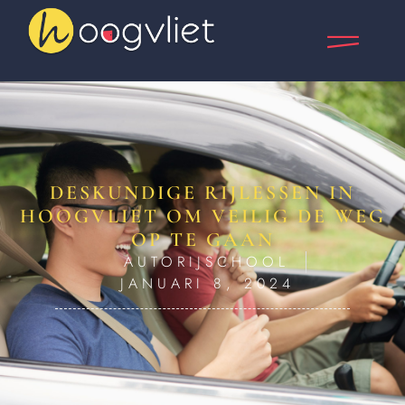
DESKUNDIGE RIJLESSEN IN
HOOGVLIET OM VEILIG DE WEG
OP TE GAAN
AUTORIJSCHOOL
JANUARI 8, 2024