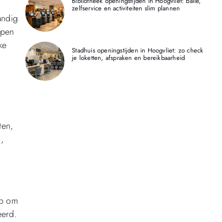
Bibliotheek openingstijden in Hoogvliet: balie,
zelfservice en activiteiten slim plannen
andig
lpen
ke
Stadhuis openingstijden in Hoogvliet: zo check
je loketten, afspraken en bereikbaarheid
ten,
,
lp om
eerd.