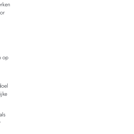
erken
oor
h op
doel
ijke
als
r