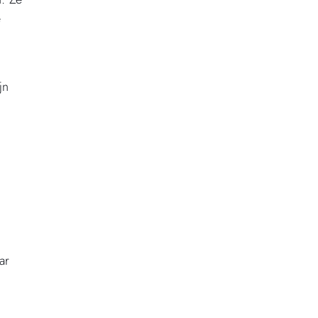
e
jn
ar