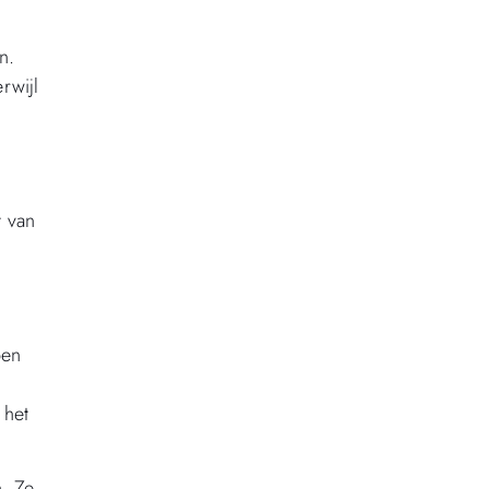
n.
rwijl
t van
pen
 het
. Ze