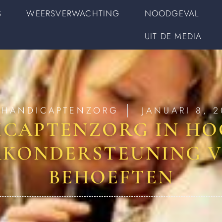
S
WEERSVERWACHTING
NOODGEVAL
UIT DE MEDIA
EHANDICAPTENZORG
JANUARI 8, 
CAPTENZORG IN HO
KONDERSTEUNING V
BEHOEFTEN