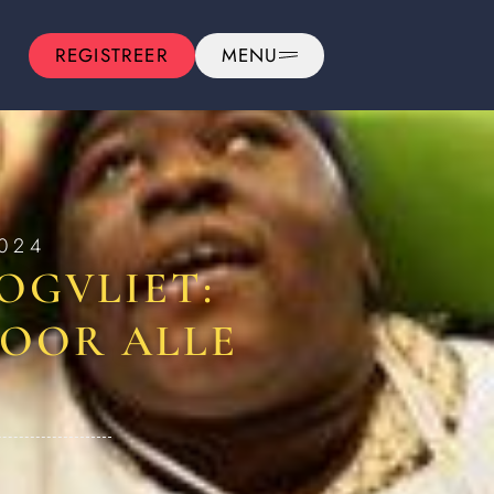
REGISTREER
MENU
2024
OGVLIET:
OOR ALLE