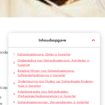
Inhoudsopgave
lende
Gehandicaptenzorg: Opties in hoogvliet
Dagbesteding voor Gehandicaptenzorg: Activiteiten in
hoogvliet
Begeleid Wonen voor Gehandicaptenzorg:
Zelfstandigheidstraining in hoogvliet
Ondersteuning voor Ouders van Gehandicapte Kinderen:
Hulp in hoogvliet
icap.
Arbeidsintegratie voor Gehandicapten:
Werkgelegenheidsprogramma’s in hoogvliet
e
Gehandicaptenvervoer: Vervoersdiensten in hoogvliet
he