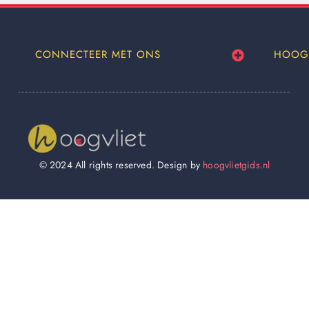
CONNECTEER MET ONS
HOOG
© 2024 All rights reserved. Design by
hoogvlietgids.nl