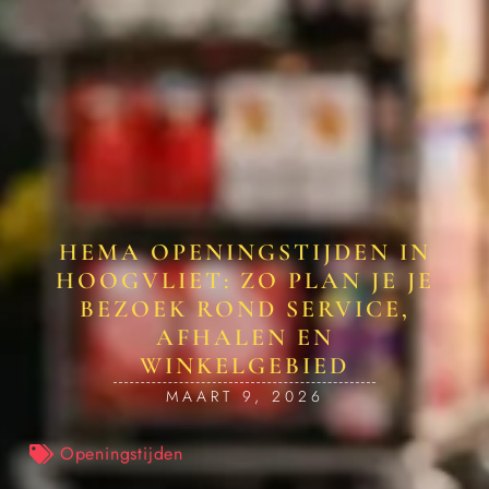
HEMA OPENINGSTIJDEN IN
HOOGVLIET: ZO PLAN JE JE
BEZOEK ROND SERVICE,
AFHALEN EN
WINKELGEBIED
MAART 9, 2026
Openingstijden