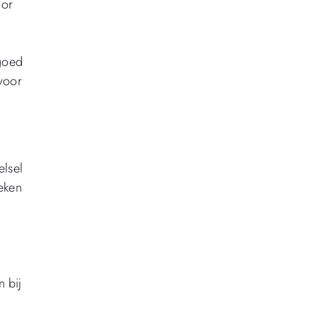
oor
 goed
 voor
elsel
eken
 bij