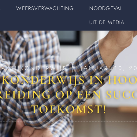
S
WEERSVERWACHTING
NOODGEVAL
UIT DE MEDIA
RAKTIJKONDERWIJS
JANUARI 10, 2
JKONDERWIJS IN HOO
EIDING OP EEN SUC
TOEKOMST!