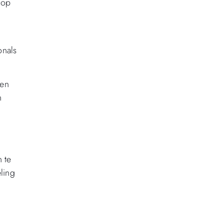
 op
onals
len
n
 te
ling