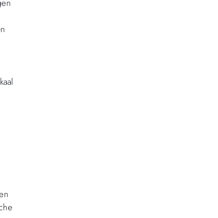
gen
en
kaal
 en
sche