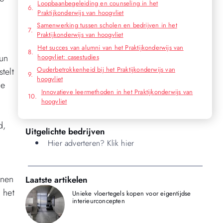
Loopbaanbegeleiding en counseling in het
Praktijkonderwijs van hoogvliet
Samenwerking tussen scholen en bedrijven in het
Praktijkonderwijs van hoogvliet
Het succes van alumni van het Praktijkonderwijs van
hun
hoogvliet: casestudies
Ouderbetrokkenheid bij het Praktijkonderwijs van
telt
hoogvliet
te
Innovatieve leermethoden in het Praktijkonderwijs van
hoogvliet
d,
Uitgelichte bedrijven
Hier adverteren? Klik hier
nnen
Laatste artikelen
 het
Unieke vloertegels kopen voor eigentijdse
interieurconcepten