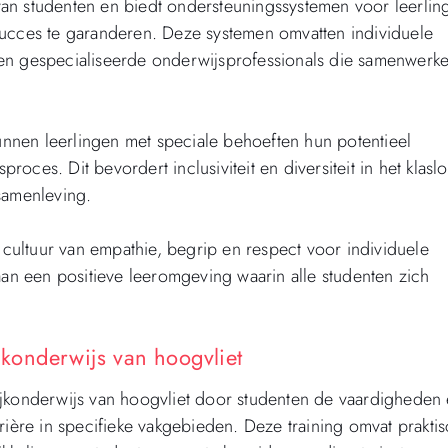
t van studenten en biedt ondersteuningssystemen voor leerlin
succes te garanderen. Deze systemen omvatten individuele
 en gespecialiseerde onderwijsprofessionals die samenwerk
nnen leerlingen met speciale behoeften hun potentieel
ces. Dit bevordert inclusiviteit en diversiteit in het klaslo
samenleving.
ultuur van empathie, begrip en respect voor individuele
aan een positieve leeromgeving waarin alle studenten zich
ijkonderwijs van hoogvliet
aktijkonderwijs van hoogvliet door studenten de vaardigheden
rière in specifieke vakgebieden. Deze training omvat prakti