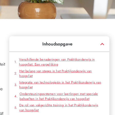
Inhoudsopgave
Verschillende benaderingen van Praktijkonderwijs in
eit
hoogvliet: Een vergelijking
Het belang van stages in het Praktijkonderwijs van
hoogvliet
Integratie van technologieën in het Praktijkonderwijs van
hoogvliet
te
Ondersteuningssystemen voor leerlingen met speciale
behoeften in het Praktijkonderwijs van hoogvliet
De rol van vakgerichte training in het Praktijkonderwijs
van hoogvliet
gt