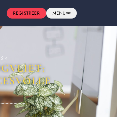
REGISTREER
MENU
024
GVLIET:
CESVOLLE