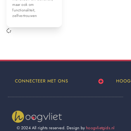
maar ook om
functionaliteit,
zelfvertrouwen
CONNECTEER MET ONS
HOOG
© 2024 All rights reserved. Design by
hoogvlietgids.nl