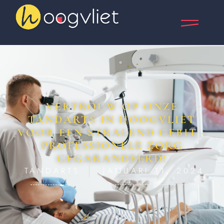
VERTROUW OP ONZE
TANDARTS IN HOOGVLIET
VOOR EEN STRALEND GEBIT -
PROFESSIONELE ZORG
GEGARANDEERD!
TANDARTS
JANUARI 11, 2024