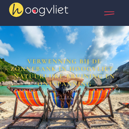
VERWENNING BIJ DE
ZONNEBANK IN HOOGVLIET -
NATUURLIJKE BRUINING EN
ONTSPANNING
ZONNEBANK
JANUARI 11, 2024