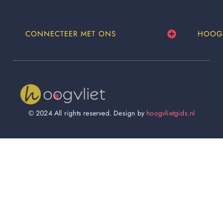
CONNECTEER MET ONS
HOOG
© 2024 All rights reserved. Design by
hoogvlietgids.nl