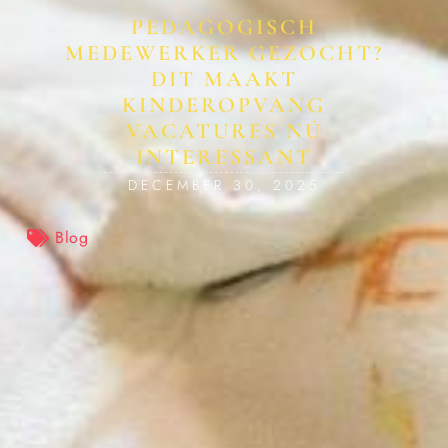
PEDAGOGISCH
MEDEWERKER GEZOCHT?
DIT MAAKT
KINDEROPVANG
VACATURES NÚ
INTERESSANT
DECEMBER 30, 2025
Blog