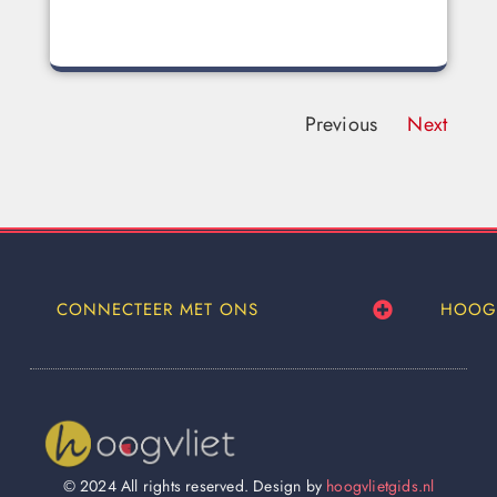
Previous
Next
CONNECTEER MET ONS
HOOG
© 2024 All rights reserved. Design by
hoogvlietgids.nl