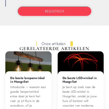
REGISTREER
Onze artikelen
GERELATEERDE ARTIKELEN
De beste lampenwinkel
De beste LED-winkel in
in Hoogvliet
Hoogvliet
Introductie – waarom een
Je bent op zoek naar de
goede lampenwinkel
beste LED-winkel in
ertoe doet Je kent het
Hoogvliet, omdat je jouw
vast: je zit thuis in de
huis of kantoor wilt
avondzon, of je
voorzien van moderne,