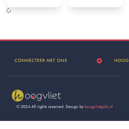
CONNECTEER MET ONS
HOOG
© 2024 All rights reserved. Design by
hoogvlietgids.nl