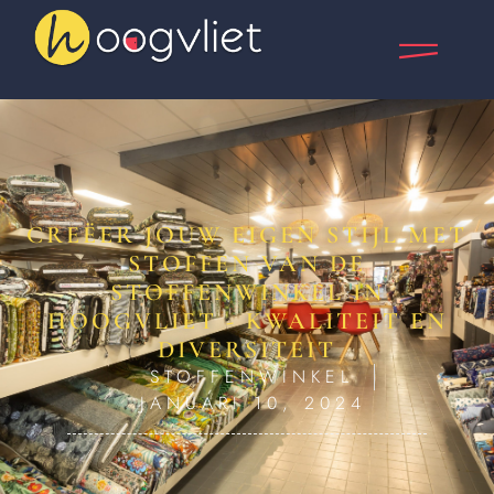
CREËER JOUW EIGEN STIJL MET
STOFFEN VAN DE
STOFFENWINKEL IN
HOOGVLIET - KWALITEIT EN
DIVERSITEIT
STOFFENWINKEL
JANUARI 10, 2024