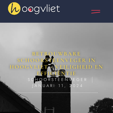
BETROUWBARE
SCHOORSTEENVEGER IN
HOOGVLIET - VEILIGHEID EN
EFFICIËNTIE
SCHOORSTEENVEGER
JANUARI 11, 2024