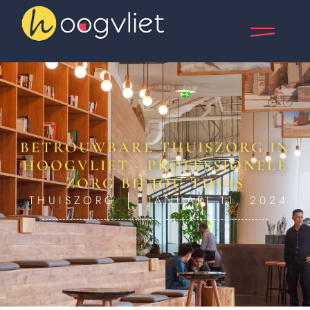
BETROUWBARE THUISZORG IN
HOOGVLIET - PROFESSIONELE
ZORG BIJ JOU THUIS
THUISZORG
JANUARI 11, 2024