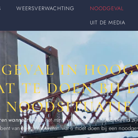
S
WEERSVERWACHTING
NOODGEVAL
UIT DE MEDIA
GEVAL IN HOOGV
T TE DOEN BIJ 
NOODSITUATIE
ren wanneer
we ze het minst verwachten, en voorbereid zijn
ent van hoogvliet, weten wat u moet doen bij een noodgeva