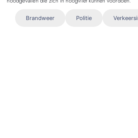
noodgevallen die zich in hoogvliet kunnen voordoen.
ce
Brandweer
Politie
Verkeersi