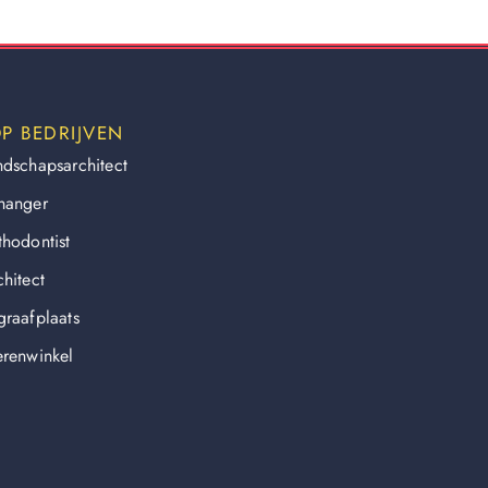
P BEDRIJVEN
ndschapsarchitect
hanger
thodontist
hitect
graafplaats
erenwinkel