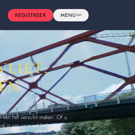
REGISTREER
MENU
LIET:
EEN
 kan het verschil maken. Of u
l is van cruciaal belang.