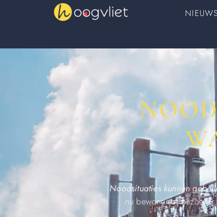
NIEUW
NOOD
WA
Noodsituaties kunnen gebeu
nu bewoner of bezoeker b