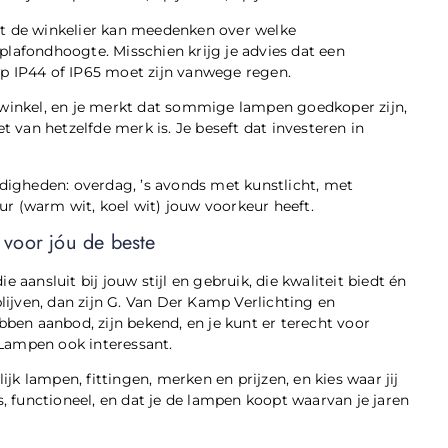
at de winkelier kan meedenken over welke
plafondhoogte. Misschien krijg je advies dat een
mp IP44 of IP65 moet zijn vanwege regen.
 winkel, en je merkt dat sommige lampen goedkoper zijn,
t van hetzelfde merk is. Je beseft dat investeren in
ndigheden: overdag, ’s avonds met kunstlicht, met
r (warm wit, koel wit) jouw voorkeur heeft.
 voor jóu de beste
ie aansluit bij jouw stijl en gebruik, die kwaliteit biedt én
blijven, dan zijn G. Van Der Kamp Verlichting en
bben aanbod, zijn bekend, en je kunt er terecht voor
k Lampen ook interessant.
ijk lampen, fittingen, merken en prijzen, en kies waar jij
i is, functioneel, en dat je de lampen koopt waarvan je jaren