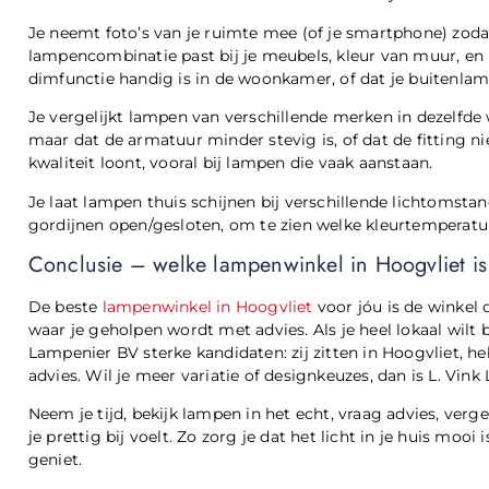
Je neemt foto’s van je ruimte mee (of je smartphone) zod
lampencombinatie past bij je meubels, kleur van muur, en 
dimfunctie handig is in de woonkamer, of dat je buitenla
Je vergelijkt lampen van verschillende merken in dezelfde
maar dat de armatuur minder stevig is, of dat de fitting nie
kwaliteit loont, vooral bij lampen die vaak aanstaan.
Je laat lampen thuis schijnen bij verschillende lichtomsta
gordijnen open/gesloten, om te zien welke kleurtemperatuu
Conclusie – welke lampenwinkel in Hoogvliet is
De beste
lampenwinkel in Hoogvliet
voor jóu is de winkel d
waar je geholpen wordt met advies. Als je heel lokaal wilt 
Lampenier BV sterke kandidaten: zij zitten in Hoogvliet, he
advies. Wil je meer variatie of designkeuzes, dan is L. Vin
Neem je tijd, bekijk lampen in het echt, vraag advies, vergel
je prettig bij voelt. Zo zorg je dat het licht in je huis moo
geniet.