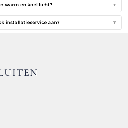
en warm en koel licht?
▼
 installatieservice aan?
▼
LUITEN