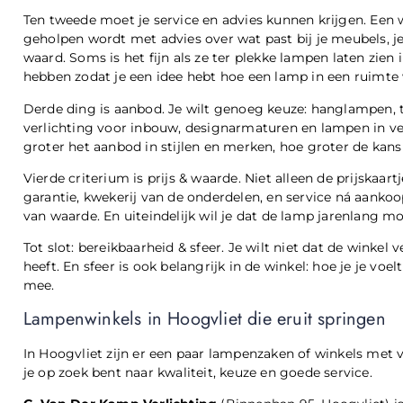
Ten tweede moet je service en advies kunnen krijgen. Een
geholpen wordt met advies over wat past bij je meubels, je
waard. Soms is het fijn als ze ter plekke lampen laten zien
hebben zodat je een idee hebt hoe een lamp in een ruimte 
Derde ding is aanbod. Je wilt genoeg keuze: hanglampen,
verlichting voor inbouw, designarmaturen en lampen in vers
groter het aanbod in stijlen en merken, hoe groter de kans d
Vierde criterium is prijs & waarde. Niet alleen de prijskaar
garantie, kwekerij van de onderdelen, en service ná aankoop
van waarde. En uiteindelijk wil je dat de lamp jarenlang moo
Tot slot: bereikbaarheid & sfeer. Je wilt niet dat de winkel v
heeft. En sfeer is ook belangrijk in de winkel: hoe je je voelt 
mee.
Lampenwinkels in Hoogvliet die eruit springen
In Hoogvliet zijn er een paar lampenzaken of winkels met v
je op zoek bent naar kwaliteit, keuze en goede service.