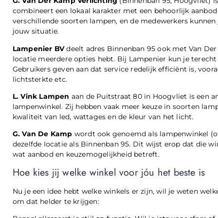
G. Van Der Kamp Verlichting
(Binnenban 95, Hoogvliet) i
combineert een lokaal karakter met een behoorlijk aanbod
verschillende soorten lampen, en de medewerkers kunnen j
jouw situatie.
Lampenier BV
deelt adres Binnenban 95 ook met Van Der 
locatie meerdere opties hebt. Bij Lampenier kun je terech
Gebruikers geven aan dat service redelijk efficiënt is, voor
lichtsterkte etc.
L. Vink Lampen
aan de Puitstraat 80 in Hoogvliet is een a
lampenwinkel. Zij hebben vaak meer keuze in soorten lamp
kwaliteit van led, wattages en de kleur van het licht.
G. Van De Kamp
wordt ook genoemd als lampenwinkel (of 
dezelfde locatie als Binnenban 95. Dit wijst erop dat die wi
wat aanbod en keuzemogelijkheid betreft.
Hoe kies jij welke winkel voor jóu het beste is
Nu je een idee hebt welke winkels er zijn, wil je weten welk
om dat helder te krijgen: