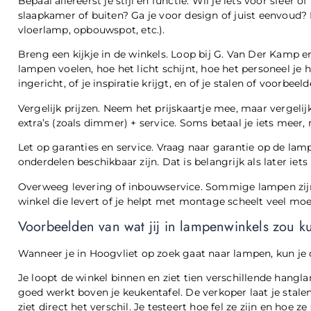
Bepaal allereerst je stijl en functie. Wil je iets voor sfeer
slaapkamer of buiten? Ga je voor design of juist eenvoud?
vloerlamp, opbouwspot, etc.).
Breng een kijkje in de winkels. Loop bij G. Van Der Kamp 
lampen voelen, hoe het licht schijnt, hoe het personeel je 
ingericht, of je inspiratie krijgt, en of je stalen of voor
Vergelijk prijzen. Neem het prijskaartje mee, maar vergelij
extra’s (zoals dimmer) + service. Soms betaal je iets meer, 
Let op garanties en service. Vraag naar garantie op de lamp
onderdelen beschikbaar zijn. Dat is belangrijk als later iets
Overweeg levering of inbouwservice. Sommige lampen zijn 
winkel die levert of je helpt met montage scheelt veel moe
Voorbeelden van wat jij in lampenwinkels zou 
Wanneer je in Hoogvliet op zoek gaat naar lampen, kun je
Je loopt de winkel binnen en ziet tien verschillende hangla
goed werkt boven je keukentafel. De verkoper laat je stalen
ziet direct het verschil. Je testeert hoe fel ze zijn en hoe ze