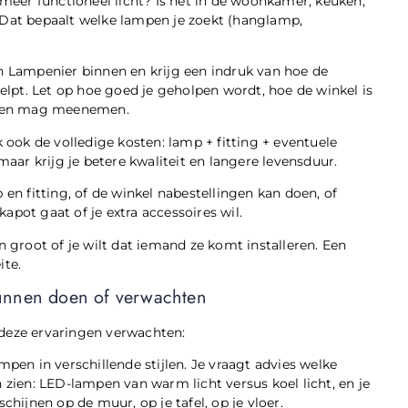
 of meer functioneel licht? Is het in de woonkamer, keuken,
 Dat bepaalt welke lampen je zoekt (hanglamp,
en Lampenier binnen en krijg een indruk van hoe de
helpt. Let op hoe goed je geholpen wordt, hoe de winkel is
beelden mag meenemen.
k ook de volledige kosten: lamp + fitting + eventuele
maar krijg je betere kwaliteit en langere levensduur.
 en fitting, of de winkel nabestellingen kan doen, of
 kapot gaat of je extra accessoires wil.
groot of je wilt dat iemand ze komt installeren. Een
ite.
kunnen doen of verwachten
 deze ervaringen verwachten:
mpen in verschillende stijlen. Je vraagt advies welke
 zien: LED-lampen van warm licht versus koel licht, en je
 schijnen op de muur, op je tafel, op je vloer.