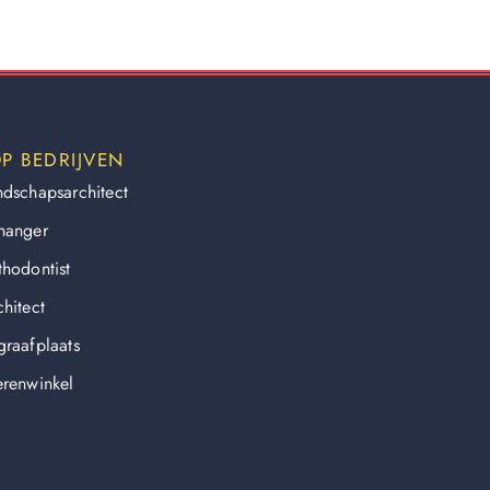
P BEDRIJVEN
ndschapsarchitect
hanger
thodontist
hitect
graafplaats
erenwinkel